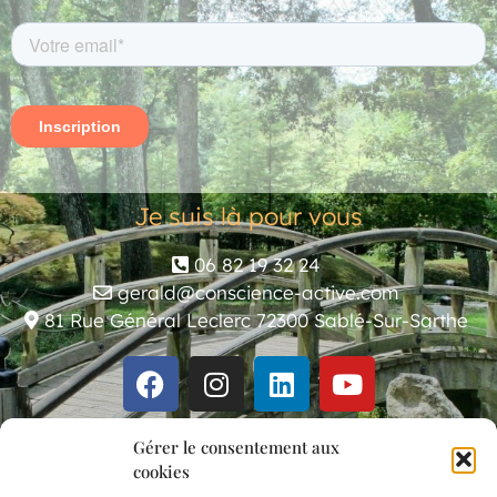
Je suis là pour vous
06 82 19 32 24
gerald@conscience-active.com
81 Rue Général Leclerc 72300 Sablé-Sur-Sarthe
sophrologie holistique, art-thérapie à Sablé-Sur-Sarthe.
Gérer le consentement aux
cookies
Accompagnements individuels, ateliers, formations…