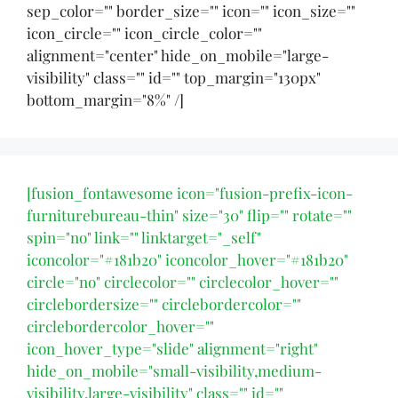
sep_color="" border_size="" icon="" icon_size=""
icon_circle="" icon_circle_color=""
alignment="center" hide_on_mobile="large-
visibility" class="" id="" top_margin="130px"
bottom_margin="8%" /]
[fusion_fontawesome icon="fusion-prefix-icon-
furniturebureau-thin" size="30" flip="" rotate=""
spin="no" link="" linktarget="_self"
iconcolor="#181b20" iconcolor_hover="#181b20"
circle="no" circlecolor="" circlecolor_hover=""
circlebordersize="" circlebordercolor=""
circlebordercolor_hover=""
icon_hover_type="slide" alignment="right"
hide_on_mobile="small-visibility,medium-
visibility,large-visibility" class="" id=""