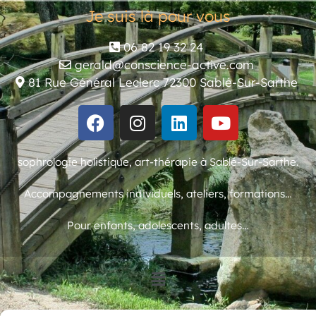
Je suis là pour vous
06 82 19 32 24
gerald@conscience-active.com
81 Rue Général Leclerc 72300 Sablé-Sur-Sarthe
sophrologie holistique, art-thérapie à Sablé-Sur-Sarthe.
Accompagnements individuels, ateliers, formations…
Pour enfants, adolescents, adultes…
© 2023 Gérald Gassend – Conscience Active – Tous droits réservés