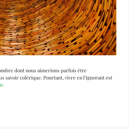
ombre dont nous aimerions parfois être
s savoir colérique. Pourtant, vivre en l’ignorant est
te